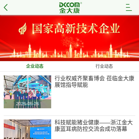
猪用系列
中药颗粒剂
散剂
粉剂、预混剂
企业动态
行业动态
溶液剂、栓剂
行业权威齐聚畜博会 莅临金大康
消毒剂
展馆指导赋能
饲料添加剂
2026-05-26
禽用系列
中药颗粒剂
科技赋能猪业健康——浙江金大
康蓝耳病防控交流会成功落幕
散剂