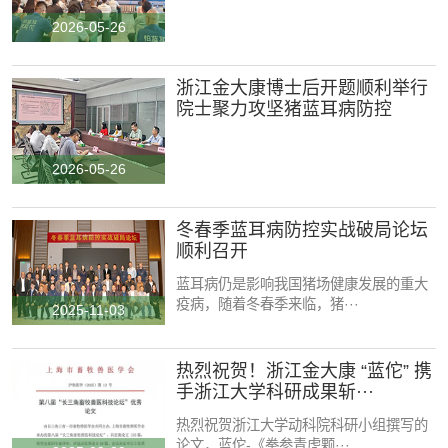
粉剂、预混剂
2026-05-26
溶液剂
消毒剂
浙江金大康博士后开题顺利举行
院士聚力攻坚猪蓝耳病防控
饲料添加剂
反刍系列
2026-05-26
奶牛专用药浴液
冬春季蓝耳病防控实战破局论坛
反刍动保产品
顺利召开
蓝耳病仍是影响我国猪场健康发展的重大
疫病，随着冬春季来临，猪···
2025-11-03
关闭
热烈祝贺！浙江金大康 “蓝佗” 携
手浙江大学科研成果斩···
热烈祝贺浙江大学动科院科研小组撰写的
论文，蓝佗-《拳参青虎颗···