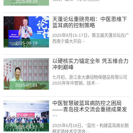
2025-09-29
天蓬论坛重磅亮相：中医思维下
蓝耳病的控制策略
2025年8月15-17日，第五届天蓬论坛在广
西南宁盛大开启···
2025-08-19
以硬核实力锚定全年 凭五维合力
冲刺巅峰
七月初，浙江金大康动物保健品有限公司
2025年年中营销、技术···
2025-07-14
中医智慧破蓝耳病防控之困局
——青岛技术交流会重磅成果发
···
2025年5月18日，“蓝佗・构建蓝耳病长期
2025-05-27
稳定场技术交流会···