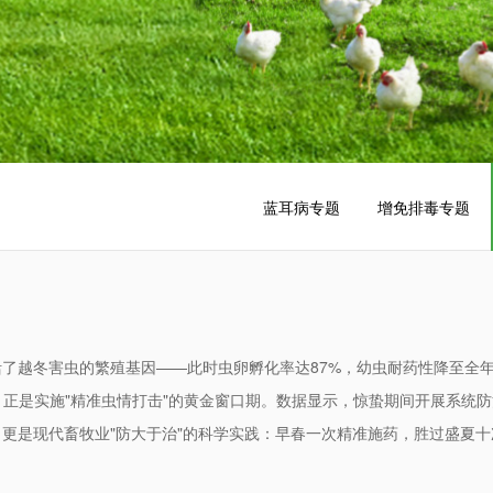
中药颗粒剂
散剂
粉剂、预混剂
溶液剂
消毒剂
禽用系列
饲料添加剂
蓝耳病专题
增免排毒专题
了越冬害虫的繁殖基因——此时虫卵孵化率达87%，幼虫耐药性降至全
，正是实施"精准虫情打击"的黄金窗口期。数据显示，惊蛰期间开展系统
，更是现代畜牧业"防大于治"的科学实践：早春一次精准施药，胜过盛夏十