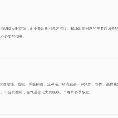
专题
疾病防治
实
未雨绸缪及时防范，而不是出现问题才治疗。猪场出现问题的主要原因是
免不必要的损失。
发明专利
科技成
大群发热、咳嗽、呼吸困难、流鼻液。猪流感是一种急性、热性、高度接
别、年龄的生猪，在气温变化大的晚秋、早春和冬季多发。