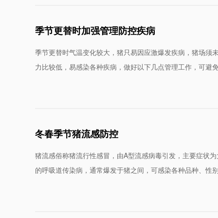
蓝耳病专题
增免排毒
季节更替时加强管理防控疾病
季节更替时气温变化较大，猪只易因应激爆发疾病，猪场须
力比较低，易感染各种疾病，做好以下几点管理工作，可避
创新机构
冬春季节猪流感防控
猪流感俗称猪流行性感冒，由A型流感病毒引发，主要症状为
的呼吸道传染病，通常爆发于猪之间，可感染各种品种、性
企业动态