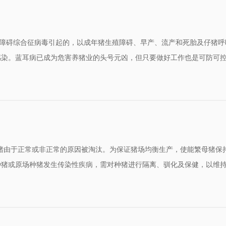
吸障碍综合征病毒引起的，以成年猪生殖障碍、早产、流产和死胎及仔猪呼
以硬核实力锚定全年 凭五维···
中医智慧破蓝耳病防控之困局
感染。蓝耳病已成为危害养猪业的头号元凶，但只要做好工作也是可防可
母猪由于正常或非正常的原因被淘汰。为保证猪场均衡生产，使能繁母猪保
企业招商
人才招聘
种猪或原场种猪发生传染性疾病，需对种猪进行隔离、驯化及保健，以维