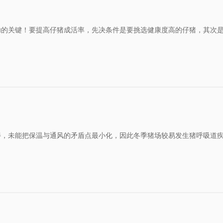
功的关键！要提高仔猪成活率，先决条件是要挑选健康度高的仔猪，其次
善，未能把保温与通风的矛盾点最小化，因此冬季猪场较易发生猪呼吸道