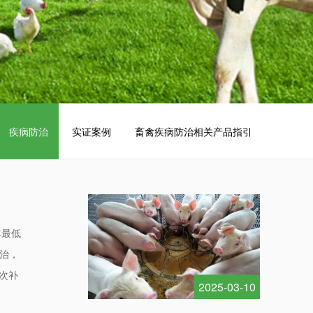
奶牛专用药浴液
反刍动保产品
反刍系列
疾病防治
实证案例
畜禽疾病防治相关产品指引
年最低
防治，
次补
2025-03-10