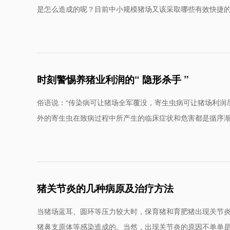
是怎么造成的呢？目前中小规模猪场又该采取哪些有效快捷
时刻警惕养猪业利润的“ 隐形杀手 ”
俗语说：“传染病可让猪场全军覆没，寄生虫病可让猪场利润
外的寄生虫在致病过程中所产生的临床症状和危害都是循序
猪关节炎的几种病原及治疗方法
当猪场蓝耳、圆环等压力较大时，保育猪和育肥猪出现关节
猪鼻支原体等感染造成的。当然，出现关节炎的原因不单单