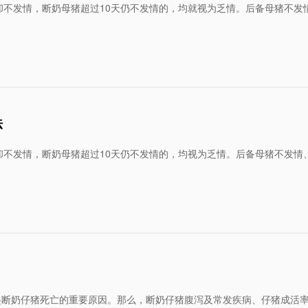
以上却不发情，断奶母猪超过10天仍不发情的，均就视为乏情。后备母猪不发
法
以上却不发情，断奶母猪超过10天仍不发情的，均视为乏情。后备母猪不发情
起断奶仔猪死亡的重要原因。那么，断奶仔猪腹泻及常发疾病、仔猪成活