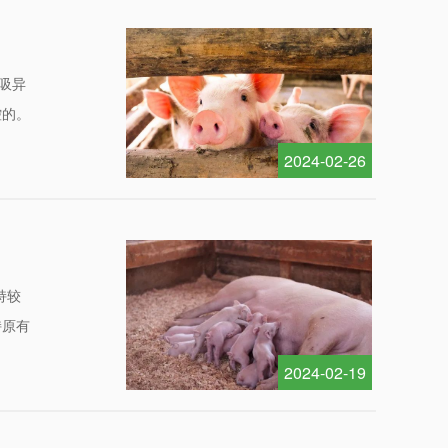
吸异
—···
重磅！浙江金大康在蓝耳病领域···
控的。
2024-02-26
持较
留言反馈
持原有
2024-02-19