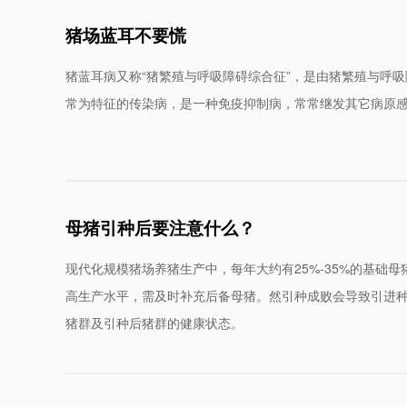
行业动态
猪场蓝耳不要慌
猪蓝耳病又称“猪繁殖与呼吸障碍综合征”，是由猪繁殖与呼
常为特征的传染病，是一种免疫抑制病，常常继发其它病原
母猪引种后要注意什么？
现代化规模猪场养猪生产中，每年大约有25%-35%的基础
联系我们
高生产水平，需及时补充后备母猪。然引种成败会导致引进
猪群及引种后猪群的健康状态。