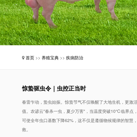
中药颗粒剂
散剂
粉剂、预混剂
溶液剂、栓剂
消毒剂
猪用系列
饲料添加剂
首页
>>
养殖宝典
>>
疾病防治
惊蛰驱虫令｜虫控正当时
春雷乍动，蛰虫始振。惊蛰节气不仅唤醒了大地生机，更激活
值。农谚云"春杀一虫，夏少万害"，当温度突破10℃临界点
可使全年虫口基数下降62%，这不仅是遵循物候规律的智慧
救。