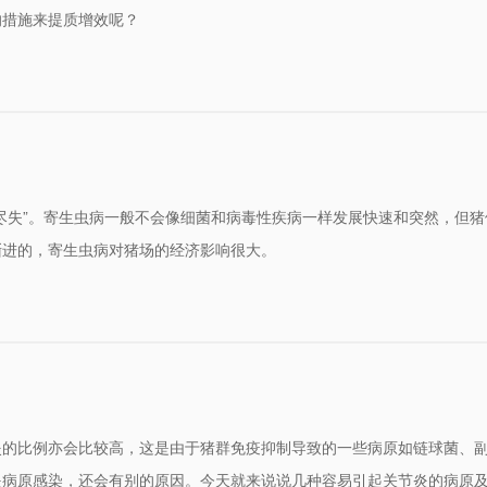
的措施来提质增效呢？
尽失”。寄生虫病一般不会像细菌和病毒性疾病一样发展快速和突然，但猪
渐进的，寄生虫病对猪场的经济影响很大。
炎的比例亦会比较高，这是由于猪群免疫抑制导致的一些病原如链球菌、
是病原感染，还会有别的原因。今天就来说说几种容易引起关节炎的病原